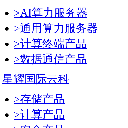
>AI算力服务器
>通用算力服务器
>计算终端产品
>数据通信产品
星耀国际云科
>存储产品
>计算产品