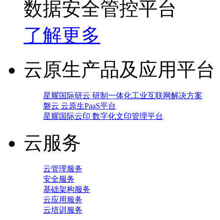
数据安全管控平台
了解更多
云原生产品及应用平台
星耀国际研云 研制一体化工业互联网解决方案
磐云 云原生PaaS平台
星耀国际云印 数字化文印管理平台
云服务
云管理服务
安全服务
基础架构服务
云应用服务
云培训服务