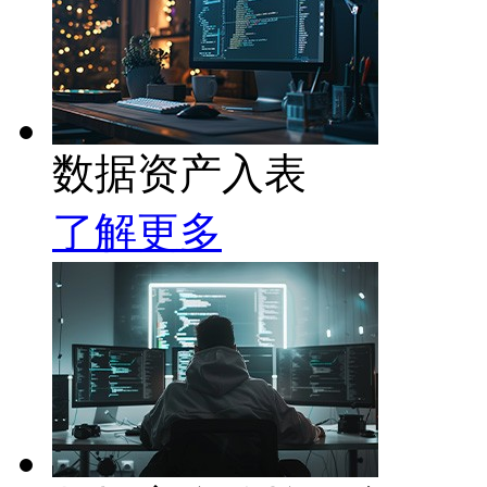
数据资产入表
了解更多