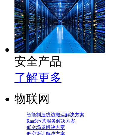
安全产品
了解更多
物联网
智能制造线边搬运解决方案
RaaS运营服务解决方案
低空场景解决方案
低空培训解决方案