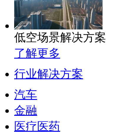
低空场景解决方案
了解更多
行业解决方案
汽车
金融
医疗医药